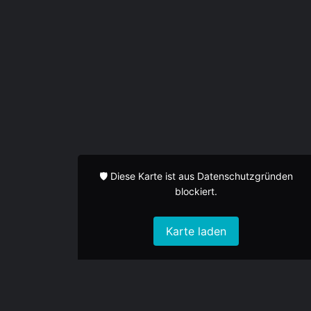
Profil
Bewertungen
0
Rezension schreiben
Teilen
Bookmark
Eintrag beanspruchen
Melden
Standort
🛡️ Diese Karte ist aus Datenschutzgründen
blockiert.
Karte laden