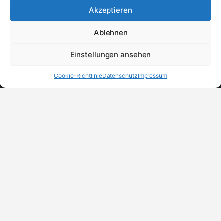
Akzeptieren
Ablehnen
Einstellungen ansehen
Cookie-Richtlinie
Datenschutz
Impressum
MeinBranchenBuch.at
Finde Unternehmen, Dienstleister und Anbieter in
Österreich – einfach, übersichtlich und regional.
DSGVO-Check
Trust Badges
Unternehmen eintragen
© 2026 MeinBranchenBuch.at