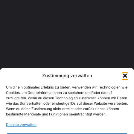
16.3 Besondere Hinweise
Das Widerrufsrecht erlischt vorzeitig bei Verträgen zur Lieferung
von nicht auf einem körperlichen Datenträger befindlichen
digitalen Inhalten, wenn Sie ausdrücklich zugestimmt haben,
dass mit der Ausführung des Vertrages vor Ablauf der
Widerrufsfrist begonnen wird und Sie Ihre Kenntnis davon
bestätigt haben, dass Sie durch Ihre Zustimmung ihr
Widerrufsrecht verlieren.
Zustimmung verwalten
Stand: April 2025
Um dir ein optimales Erlebnis zu bieten, verwenden wir Technologien wie
Cookies, um Geräteinformationen zu speichern und/oder darauf
zuzugreifen. Wenn du diesen Technologien zustimmst, können wir Daten
wie das Surfverhalten oder eindeutige IDs auf dieser Website verarbeiten.
Wenn du deine Zustimmung nicht erteilst oder zurückziehst, können
bestimmte Merkmale und Funktionen beeinträchtigt werden.
Dienste verwalten