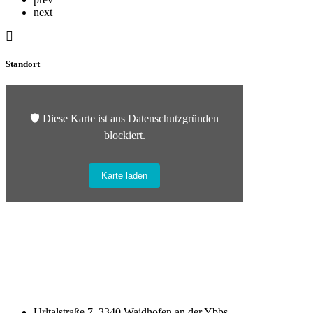
next
Standort
🛡️ Diese Karte ist aus Datenschutzgründen
blockiert.
Karte laden
Urltalstraße 7, 3340 Waidhofen an der Ybbs