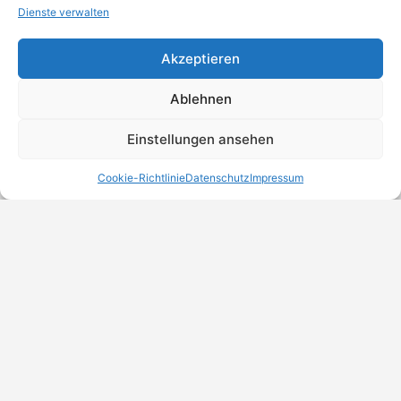
Dienste verwalten
Akzeptieren
Ablehnen
Einstellungen ansehen
Cookie-Richtlinie
Datenschutz
Impressum
MeinBranchenBuch.at
Finde Unternehmen, Dienstleister und Anbieter in
Österreich – einfach, übersichtlich und regional.
DSGVO-Check
Trust Badges
Unternehmen eintragen