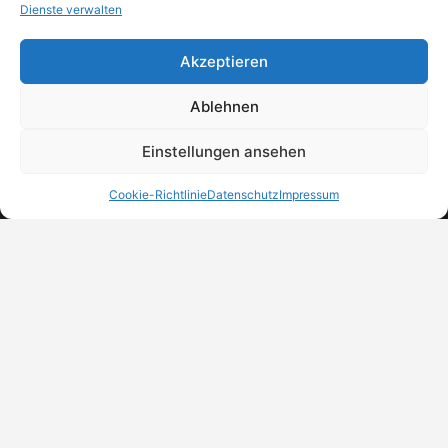
Dienste verwalten
Akzeptieren
Ablehnen
Einstellungen ansehen
Cookie-Richtlinie
Datenschutz
Impressum
MeinBranchenBuch.at
Finde Unternehmen, Dienstleister und Anbieter in
Österreich – einfach, übersichtlich und regional.
DSGVO-Check
Trust Badges
Unternehmen eintragen