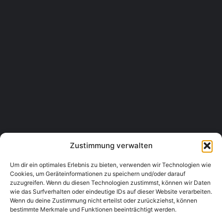
Mühlfeldgasse 3, 2511 Pfaffstätten
Tourismus & Unterkünfte, Pensionen & Gästehäuser
+43 2252 87629
Haus & Hof Öllerer
Getreidegasse 2, 3454 Sitzenberg-Reidling
Tourismus & Unterkünfte, Pensionen & Gästehäuser
+43 2276 2287
Zustimmung verwalten
Um dir ein optimales Erlebnis zu bieten, verwenden wir Technologien wie
Cookies, um Geräteinformationen zu speichern und/oder darauf
zuzugreifen. Wenn du diesen Technologien zustimmst, können wir Daten
wie das Surfverhalten oder eindeutige IDs auf dieser Website verarbeiten.
Wenn du deine Zustimmung nicht erteilst oder zurückziehst, können
bestimmte Merkmale und Funktionen beeinträchtigt werden.