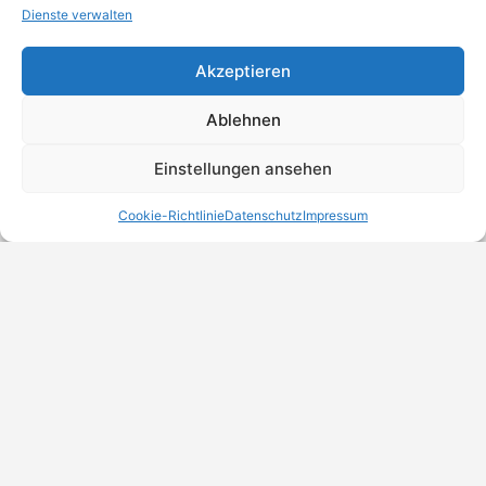
Dienste verwalten
Akzeptieren
Ablehnen
Einstellungen ansehen
Cookie-Richtlinie
Datenschutz
Impressum
MeinBranchenBuch.at
Finde Unternehmen, Dienstleister und Anbieter in
Österreich – einfach, übersichtlich und regional.
DSGVO-Check
Trust Badges
Unternehmen eintragen