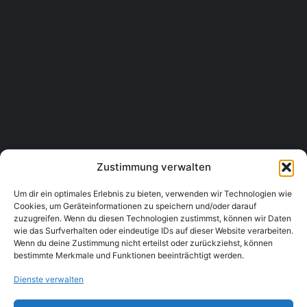
+4369910075801
Geöffnet
Luftensteiner Installations GmbH
Herzgasse 40/1-2, 1100 Wien
Installateur
+4316044237
Zustimmung verwalten
Um dir ein optimales Erlebnis zu bieten, verwenden wir Technologien wie
Cookies, um Geräteinformationen zu speichern und/oder darauf
zuzugreifen. Wenn du diesen Technologien zustimmst, können wir Daten
wie das Surfverhalten oder eindeutige IDs auf dieser Website verarbeiten.
Wenn du deine Zustimmung nicht erteilst oder zurückziehst, können
bestimmte Merkmale und Funktionen beeinträchtigt werden.
Dienste verwalten