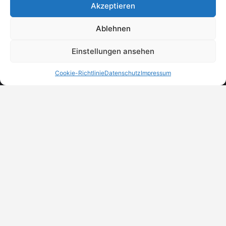
Akzeptieren
Ablehnen
Einstellungen ansehen
Cookie-Richtlinie
Datenschutz
Impressum
MeinBranchenBuch.at
Finde Unternehmen, Dienstleister und Anbieter in
Österreich – einfach, übersichtlich und regional.
DSGVO-Check
Trust Badges
Unternehmen eintragen
© 2026 MeinBranchenBuch.at