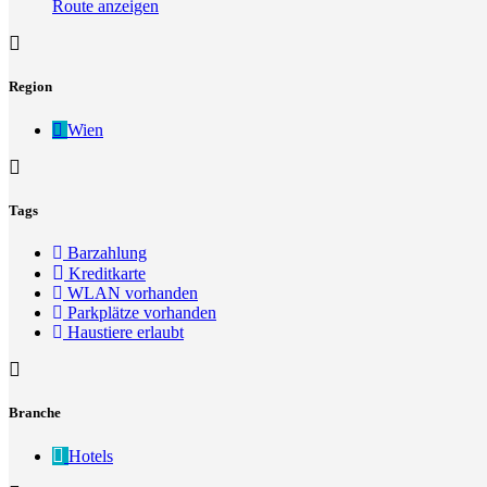
Route anzeigen
Region
Wien
Tags
Barzahlung
Kreditkarte
WLAN vorhanden
Parkplätze vorhanden
Haustiere erlaubt
Branche
Hotels