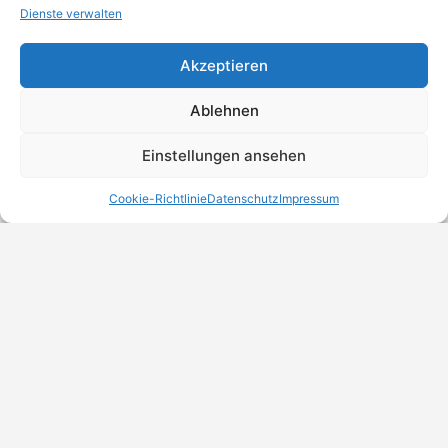
Dienste verwalten
Akzeptieren
Ablehnen
Einstellungen ansehen
Cookie-Richtlinie
Datenschutz
Impressum
MeinBranchenBuch.at
Finde Unternehmen, Dienstleister und Anbieter in
Österreich – einfach, übersichtlich und regional.
DSGVO-Check
Trust Badges
Unternehmen eintragen