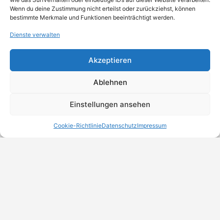
Wenn du deine Zustimmung nicht erteilst oder zurückziehst, können
bestimmte Merkmale und Funktionen beeinträchtigt werden.
Dienste verwalten
Akzeptieren
Ablehnen
Einstellungen ansehen
Cookie-Richtlinie
Datenschutz
Impressum
MeinBranchenBuch.at
Finde Unternehmen, Dienstleister und Anbieter in
Österreich – einfach, übersichtlich und regional.