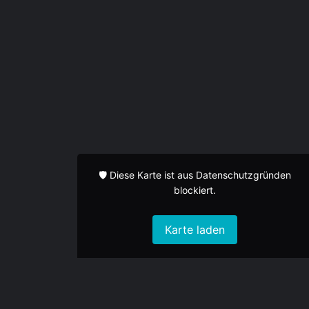
Profil
Bewertungen
0
Rezension schreiben
Teilen
Bookmark
Eintrag beanspruchen
Melden
Standort
🛡️ Diese Karte ist aus Datenschutzgründen
blockiert.
Karte laden