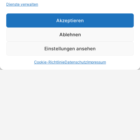
Dienste verwalten
Akzeptieren
Ablehnen
Einstellungen ansehen
Cookie-Richtlinie
Datenschutz
Impressum
MeinBranchenBuch.at
Finde Unternehmen, Dienstleister und Anbieter in
Österreich – einfach, übersichtlich und regional.
DSGVO-Check
Trust Badges
Unternehmen eintragen