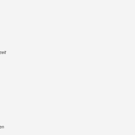
zeit
len