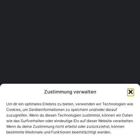
Silvia - Kosmetik für Sie und Ihn
Neue-Heimat-Weg 402, 9462 Bad St. Leonhard im Lavanttal, Aus
Gesundheit & Wellness, Kosmetikstudio
0664 4370447
Kosmetik Schönhart
Bambergerstraße 4/2. Stock, 9400 Wolfsberg, Austria
Gesundheit & Wellness, Kosmetikstudio
0660 4456690
Zustimmung verwalten
Um dir ein optimales Erlebnis zu bieten, verwenden wir Technologien wie
Cookies, um Geräteinformationen zu speichern und/oder darauf
zuzugreifen. Wenn du diesen Technologien zustimmst, können wir Daten
wie das Surfverhalten oder eindeutige IDs auf dieser Website verarbeiten.
Wenn du deine Zustimmung nicht erteilst oder zurückziehst, können
bestimmte Merkmale und Funktionen beeinträchtigt werden.