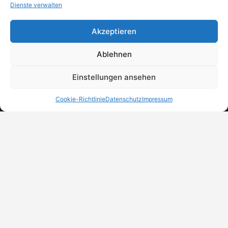
Dienste verwalten
Akzeptieren
Ablehnen
Einstellungen ansehen
Cookie-Richtlinie
Datenschutz
Impressum
MeinBranchenBuch.at
Finde Unternehmen, Dienstleister und Anbieter in
Österreich – einfach, übersichtlich und regional.
DSGVO-Check
Trust Badges
Unternehmen eintragen