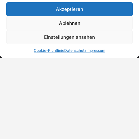
Akzeptieren
Ablehnen
Einstellungen ansehen
Cookie-Richtlinie
Datenschutz
Impressum
MeinBranchenBuch.at
Finde Unternehmen, Dienstleister und Anbieter in
Österreich – einfach, übersichtlich und regional.
DSGVO-Check
Trust Badges
Unternehmen eintragen
© 2026 MeinBranchenBuch.at