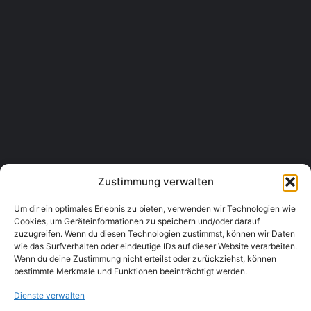
059 9150 0112
SPAR express
Grenzackerstraße 2/4, 1100 Wien, Austria
Gastronomie & Lebensmittel, Lebensmittelgeschäfte
01 6024548
Zustimmung verwalten
Um dir ein optimales Erlebnis zu bieten, verwenden wir Technologien wie
Cookies, um Geräteinformationen zu speichern und/oder darauf
zuzugreifen. Wenn du diesen Technologien zustimmst, können wir Daten
wie das Surfverhalten oder eindeutige IDs auf dieser Website verarbeiten.
Wenn du deine Zustimmung nicht erteilst oder zurückziehst, können
bestimmte Merkmale und Funktionen beeinträchtigt werden.
Dienste verwalten