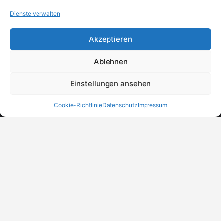
Dienste verwalten
Akzeptieren
Ablehnen
Einstellungen ansehen
Cookie-Richtlinie
Datenschutz
Impressum
MeinBranchenBuch.at
Finde Unternehmen, Dienstleister und Anbieter in
Österreich – einfach, übersichtlich und regional.
DSGVO-Check
Trust Badges
Unternehmen eintragen