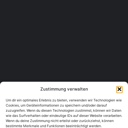
Stempfergasse 2, 8010 Graz, Austria
Gastronomie & Lebensmittel, Restaurants
0316 822212
Namaste Nepal Restaurant OG
Gartengasse 1, 8010 Graz, Austria
Gastronomie & Lebensmittel, Restaurants
0316 480462
Zustimmung verwalten
Um dir ein optimales Erlebnis zu bieten, verwenden wir Technologien wie
Cookies, um Geräteinformationen zu speichern und/oder darauf
zuzugreifen. Wenn du diesen Technologien zustimmst, können wir Daten
wie das Surfverhalten oder eindeutige IDs auf dieser Website verarbeiten.
Wenn du deine Zustimmung nicht erteilst oder zurückziehst, können
bestimmte Merkmale und Funktionen beeinträchtigt werden.