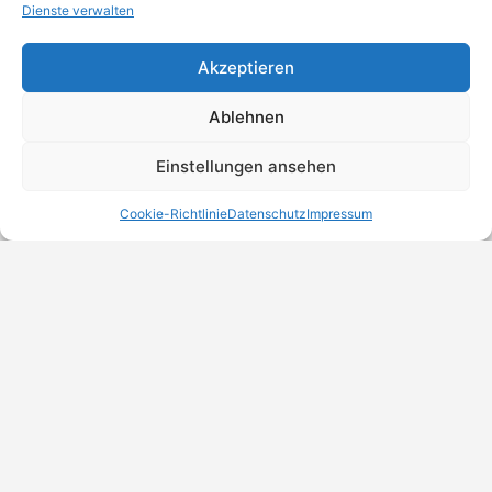
Dienste verwalten
Akzeptieren
Ablehnen
Einstellungen ansehen
Cookie-Richtlinie
Datenschutz
Impressum
MeinBranchenBuch.at
Finde Unternehmen, Dienstleister und Anbieter in
Österreich – einfach, übersichtlich und regional.
DSGVO-Check
Trust Badges
Unternehmen eintragen