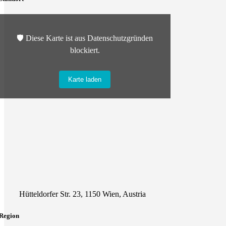
🛡️ Diese Karte ist aus Datenschutzgründen
blockiert.
Karte laden
Hütteldorfer Str. 23, 1150 Wien, Austria
Region