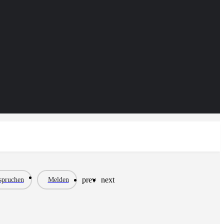
prev
next
spruchen
Melden