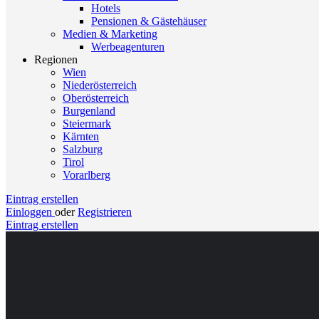
Hotels
Pensionen & Gästehäuser
Medien & Marketing
Werbeagenturen
Regionen
Wien
Niederösterreich
Oberösterreich
Burgenland
Steiermark
Kärnten
Salzburg
Tirol
Vorarlberg
Eintrag erstellen
Einloggen
oder
Registrieren
Eintrag erstellen