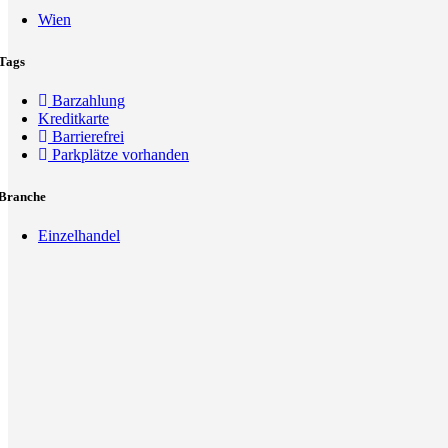
Wien
Tags
Barzahlung
Kreditkarte
Barrierefrei
Parkplätze vorhanden
Branche
Einzelhandel