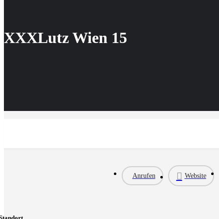
XXXLutz Wien 15
Anrufen
Website
Standort