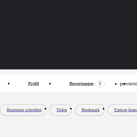
prev
next
0
Profil
Bewertungen
Rezension schreiben
Teilen
Bookmark
Eintrag bean