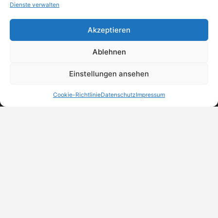
Dienste verwalten
Akzeptieren
Ablehnen
Einstellungen ansehen
Cookie-Richtlinie
Datenschutz
Impressum
MeinBranchenBuch.at
Finde Unternehmen, Dienstleister und Anbieter in
Österreich – einfach, übersichtlich und regional.
DSGVO-Check
Trust Badges
Unternehmen eintragen