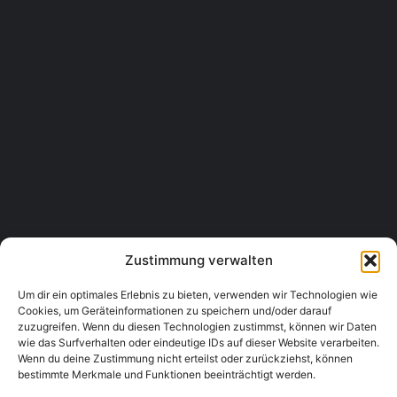
Modehaus Martin Haselmayer
Babenbergerstraße 14, 3180 Lilienfeld, Austria
Bekleidung & Mode
02762 52315
Fussl Modestraße Traisen
Hainfelder Bundesstraße 5, 3160 Traisen, Austria
Bekleidung & Mode
02762 62422
Zustimmung verwalten
Um dir ein optimales Erlebnis zu bieten, verwenden wir Technologien wie
Cookies, um Geräteinformationen zu speichern und/oder darauf
zuzugreifen. Wenn du diesen Technologien zustimmst, können wir Daten
wie das Surfverhalten oder eindeutige IDs auf dieser Website verarbeiten.
Wenn du deine Zustimmung nicht erteilst oder zurückziehst, können
bestimmte Merkmale und Funktionen beeinträchtigt werden.