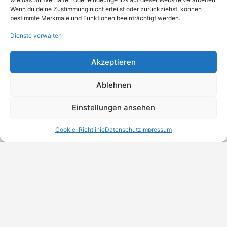
Wenn du deine Zustimmung nicht erteilst oder zurückziehst, können
bestimmte Merkmale und Funktionen beeinträchtigt werden.
Dienste verwalten
Akzeptieren
Ablehnen
Einstellungen ansehen
Cookie-Richtlinie
Datenschutz
Impressum
MeinBranchenBuch.at
Finde Unternehmen, Dienstleister und Anbieter in
Österreich – einfach, übersichtlich und regional.