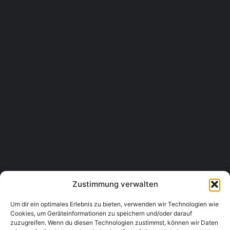
HOLZWURM KG - Holzfachmarkt
Zehnergürtel 110, 2700 Wiener Neustadt
Bau- & Gartenmarkt
+43 2622 212120
Geöffnet
Bauhaus
Mariazeller Straße 180, 3100 St. Pölten
Bau- & Gartenmarkt
+43 2742 73600
Zustimmung verwalten
Um dir ein optimales Erlebnis zu bieten, verwenden wir Technologien wie
Cookies, um Geräteinformationen zu speichern und/oder darauf
zuzugreifen. Wenn du diesen Technologien zustimmst, können wir Daten