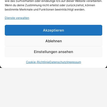
wie das Surfverhalten oder eindeutige IDs auf dieser Website verarbeiten.
Wenn du deine Zustimmung nicht erteilst oder zurückziehst, können
bestimmte Merkmale und Funktionen beeinträchtigt werden.
Dienste verwalten
Akzeptieren
Ablehnen
Einstellungen ansehen
Cookie-Richtlinie
Datenschutz
Impressum
MeinBranchenBuch.at
Finde Unternehmen, Dienstleister und Anbieter in
Österreich – einfach, übersichtlich und regional.